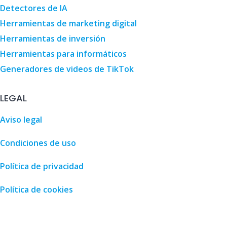
Detectores de IA
Herramientas de marketing digital
Herramientas de inversión
Herramientas para informáticos
Generadores de videos de TikTok
LEGAL
Aviso legal
Condiciones de uso
Política de privacidad
Política de cookies
 guide • Malaga, Spain • MalagaSpain.es
,
100 Coches
,
3D De